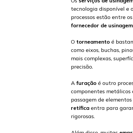
Os
serviços de usinage
tecnologia disponível e
processos estão entre o
fornecedor de usinagem
O
torneamento
é bastant
como eixos, buchas, pino
mais complexas, superfíc
precisão.
A
furação
é outro proce
componentes metálicos 
passagem de elementos d
retífica
entra para garan
rigorosas.
Além disso, muitas
empr