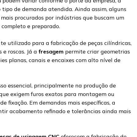
m
podem variar conforme o porte da empresa, a
 o tipo de demanda atendida. Ainda assim, alguns
s mais procurados por indústrias que buscam um
completo e preparado.
e utilizado para a fabricação de peças cilíndricas,
s e roscas. Já a
fresagem
permite criar geometrias
ies planas, canais e encaixes com alto nível de
sso essencial, principalmente na produção de
que exigem furos exatos para montagem ou
e fixação. Em demandas mais específicas, a
tir acabamento refinado e tolerâncias ainda mais
esas de usinagem CNC
oferecem a fabricação de