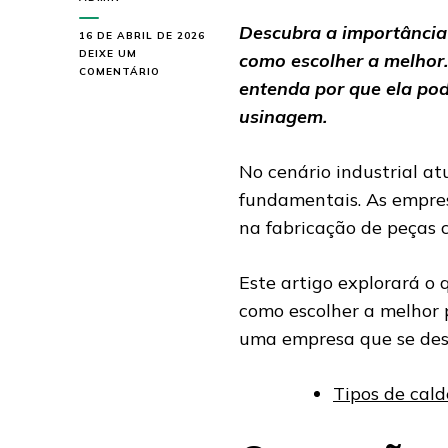
Descubra a importância
16 DE ABRIL DE 2026
DEIXE UM
como escolher a melhor.
EM
COMENTÁRIO
entenda por que ela pod
EMPRESA
DE
usinagem.
USINAGEM:
CONHEÇA
A
No cenário industrial at
LUZIMAQ
fundamentais. As empre
na fabricação de peças 
Este artigo explorará o
como escolher a melhor 
uma empresa que se dest
Tipos de cald