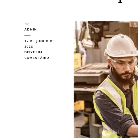
por
ADMIN
17 DE JUNHO DE
2026
DEIXE UM
EM
COMENTÁRIO
SERVIÇO
DE
CALDEIRARIA:
SAIBA
ONDE
ENCONTRAR
E
QUAIS
SUAS
VANTAGENS