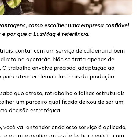
 vantagens, como escolher uma empresa confiável
a e por que a LuziMaq é referência.
riais, contar com um serviço de caldeiraria bem
 direta na operação. Não se trata apenas de
. O trabalho envolve precisão, adaptação ao
co para atender demandas reais da produção.
abe que atraso, retrabalho e falhas estruturais
scolher um parceiro qualificado deixou de ser um
ma decisão estratégica.
 você vai entender onde esse serviço é aplicado,
rece e o que avaliar antes de fechar negócio com