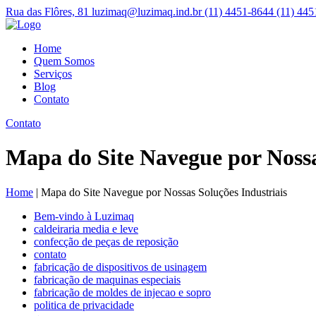
Rua das Flôres, 81
luzimaq@luzimaq.ind.br
(11) 4451-8644
(11) 445
Home
Quem Somos
Serviços
Blog
Contato
Contato
Mapa do Site Navegue por Nossa
Home
|
Mapa do Site Navegue por Nossas Soluções Industriais
Bem-vindo à Luzimaq
caldeiraria media e leve
confecção de peças de reposição
contato
fabricação de dispositivos de usinagem
fabricação de maquinas especiais
fabricação de moldes de injecao e sopro
politica de privacidade