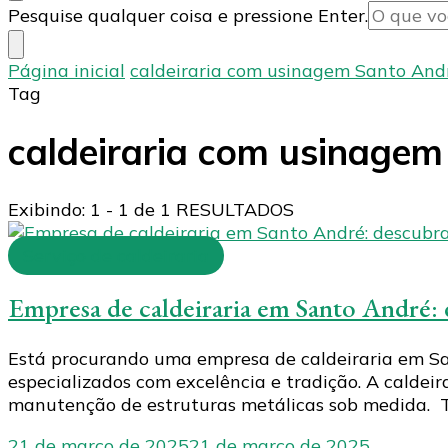
Procurando
Pesquise qualquer coisa e pressione Enter.
algo?
Página inicial
caldeiraria com usinagem Santo And
Tag
caldeiraria com usinagem
Exibindo: 1 - 1 de 1 RESULTADOS
Serviço de caldeiraria
Empresa de caldeiraria em Santo André:
Está procurando uma empresa de caldeiraria em San
especializados com excelência e tradição. A caldeira
manutenção de estruturas metálicas sob medida. T
21 de março de 2025
21 de março de 2025