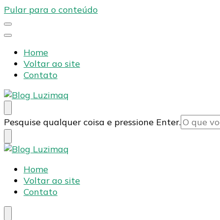
Pular para o conteúdo
Home
Voltar ao site
Contato
Blog Luzimaq
Procurando
Pesquise qualquer coisa e pressione Enter.
algo?
Home
Voltar ao site
Blog Luzimaq
Contato