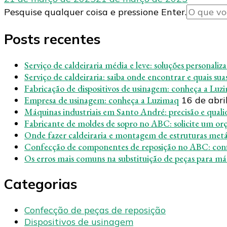
Procurando
Pesquise qualquer coisa e pressione Enter.
algo?
Posts recentes
Serviço de caldeiraria média e leve: soluções personaliz
Serviço de caldeiraria: saiba onde encontrar e quais su
Fabricação de dispositivos de usinagem: conheça a Luz
Empresa de usinagem: conheça a Luzimaq
16 de abri
Máquinas industriais em Santo André: precisão e qual
Fabricante de moldes de sopro no ABC: solicite um o
Onde fazer caldeiraria e montagem de estruturas metá
Confecção de componentes de reposição no ABC: con
Os erros mais comuns na substituição de peças para máq
Categorias
Confecção de peças de reposição
Dispositivos de usinagem