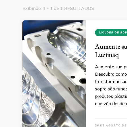
Exibindo: 1 - 1 de 1 RESULTADOS
MOLDES DE SO
Aumente su
Luzimaq
Aumente sua pr
Descubra como 
transformar su
sopro são fund
produtos plást
que vão desde 
26 DE AGOSTO DE