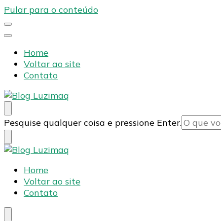
Pular para o conteúdo
Home
Voltar ao site
Contato
Blog Luzimaq
Procurando
Pesquise qualquer coisa e pressione Enter.
algo?
Blog Luzimaq
Home
Voltar ao site
Contato