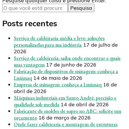
Procurando
Pesquise qualquer coisa e pressione Enter.
algo?
Posts recentes
Serviço de caldeiraria média e leve: soluções
personalizadas para sua indústria
17 de julho de
2026
Serviço de caldeiraria: saiba onde encontrar e quais
suas vantagens
17 de junho de 2026
Fabricação de dispositivos de usinagem: conheça a
Luzimaq
14 de maio de 2026
Empresa de usinagem: conheça a Luzimaq
16 de
abril de 2026
Máquinas industriais em Santo André: precisão e
qualidade sob medida
14 de abril de 2026
Fabricante de moldes de sopro no ABC: solicite um
orçamento
16 de março de 2026
Onde fazer caldeiraria e montagem de estruturas