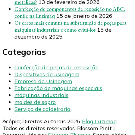
metálicas?
13 de fevereiro de 2026
Confecção de componentes de reposição no ABC:
confie na Luzimaq
15 de janeiro de 2026
Os erros mais comuns na substituição de peças para
máquinas industriais e como evitá-los
15 de
dezembro de 2025
Categorias
Confecção de peças de reposição
Dispositivos de usinagem
Empresa de Usinagem
Fabricação de máquinas especiais
máquinas industriais
moldes de sopro
Serviço de caldeiraria
&cópia; Direitos Autorais 2026
Blog Luzimaq
.
Todos os direitos reservados.
Blossom PinIt |