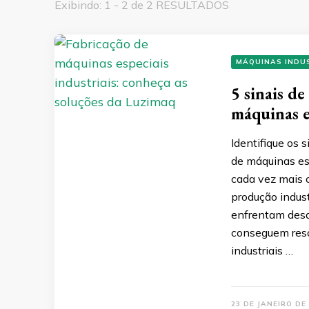
Exibindo: 1 - 2 de 2 RESULTADOS
MÁQUINAS INDU
5 sinais d
máquinas e
Identifique os 
de máquinas es
cada vez mais c
produção indus
enfrentam desa
conseguem reso
industriais …
23 DE JANEIRO DE