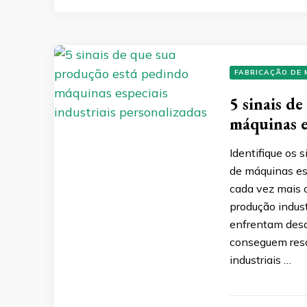
FABRICAÇÃO DE 
5 sinais d
máquinas e
Identifique os 
de máquinas es
cada vez mais c
produção indus
enfrentam desa
conseguem reso
industriais …