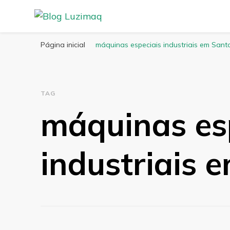
Blog Luzimaq
Página inicial
máquinas especiais industriais em Sant
TAG
máquinas es
industriais 