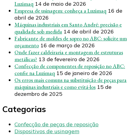
Luzimaq
14 de maio de 2026
Empresa de usinagem: conheça a Luzimaq
16 de
abril de 2026
Máquinas industriais em Santo André: precisão e
qualidade sob medida
14 de abril de 2026
Fabricante de moldes de sopro no ABC: solicite um
orçamento
16 de março de 2026
Onde fazer caldeiraria e montagem de estruturas
metálicas?
13 de fevereiro de 2026
Confecção de componentes de reposição no ABC:
confie na Luzimaq
15 de janeiro de 2026
Os erros mais comuns na substituição de peças para
máquinas industriais e como evitá-los
15 de
dezembro de 2025
Categorias
Confecção de peças de reposição
Dispositivos de usinagem