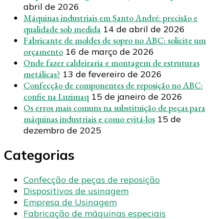
abril de 2026
Máquinas industriais em Santo André: precisão e
qualidade sob medida
14 de abril de 2026
Fabricante de moldes de sopro no ABC: solicite um
orçamento
16 de março de 2026
Onde fazer caldeiraria e montagem de estruturas
metálicas?
13 de fevereiro de 2026
Confecção de componentes de reposição no ABC:
confie na Luzimaq
15 de janeiro de 2026
Os erros mais comuns na substituição de peças para
máquinas industriais e como evitá-los
15 de
dezembro de 2025
Categorias
Confecção de peças de reposição
Dispositivos de usinagem
Empresa de Usinagem
Fabricação de máquinas especiais