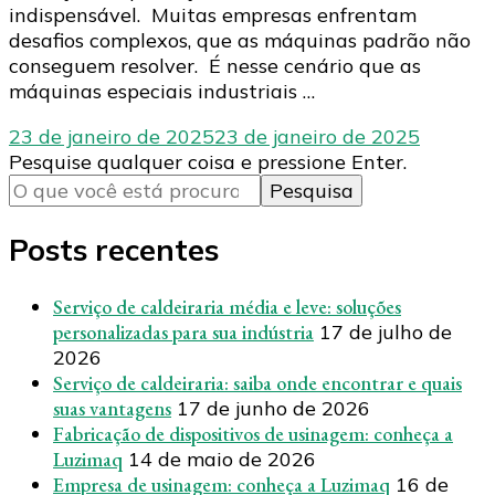
indispensável. Muitas empresas enfrentam
desafios complexos, que as máquinas padrão não
conseguem resolver. É nesse cenário que as
máquinas especiais industriais …
23 de janeiro de 2025
23 de janeiro de 2025
Procurando
Pesquise qualquer coisa e pressione Enter.
algo?
Posts recentes
Serviço de caldeiraria média e leve: soluções
personalizadas para sua indústria
17 de julho de
2026
Serviço de caldeiraria: saiba onde encontrar e quais
suas vantagens
17 de junho de 2026
Fabricação de dispositivos de usinagem: conheça a
Luzimaq
14 de maio de 2026
Empresa de usinagem: conheça a Luzimaq
16 de