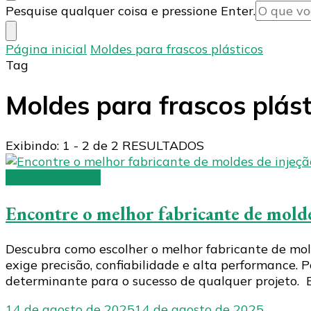
Procurando
Pesquise qualquer coisa e pressione Enter.
algo?
Página inicial
Moldes para frascos plásticos
Tag
Moldes para frascos plást
Exibindo: 1 - 2 de 2 RESULTADOS
moldes de sopro
Encontre o melhor fabricante de molde
Descubra como escolher o melhor fabricante de mold
exige precisão, confiabilidade e alta performance. P
determinante para o sucesso de qualquer projeto. 
14 de agosto de 2025
14 de agosto de 2025