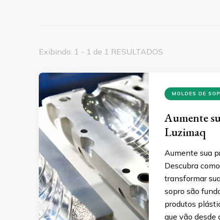
Exibindo: 1 - 1 de 1 RESULTADOS
MOLDES DE SO
Aumente su
Luzimaq
Aumente sua pr
Descubra como 
transformar su
sopro são fund
produtos plást
que vão desde 